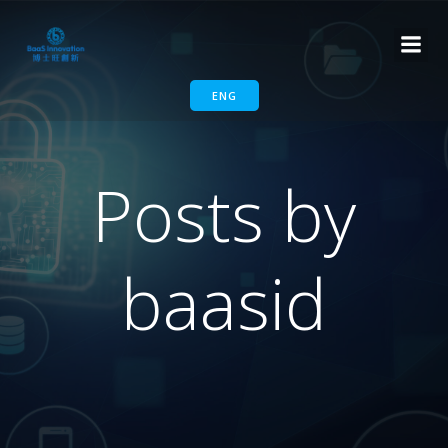
ENG
Posts by
baasid