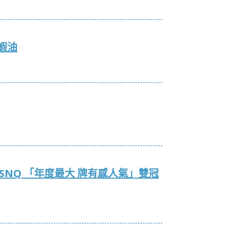
磷蝦油
 SNQ 「年度最大 牌有感人氣」雙冠