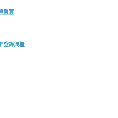
牌買賣
准登錄興櫃