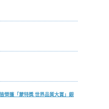
層水皆榮獲「蒙特獎 世界品質大賞」銀