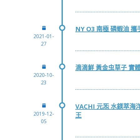
NY O3 南極 磷蝦油
2021-01-
27
滴滴鮮 黃金虫草子 實
2020-10-
23
VACHI 元炁 水鎂萃
2019-12-
王
05