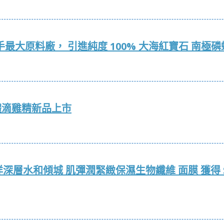
 攜手最大原料廠， 引進純度 100% 大海紅寶石 南極
體滴雞精新品上市
海洋深層水和傾城 肌彈潤緊緻保濕生物纖維 面膜 獲得