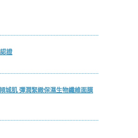
」認證
、傾城肌 彈潤緊緻保濕生物纖維面膜